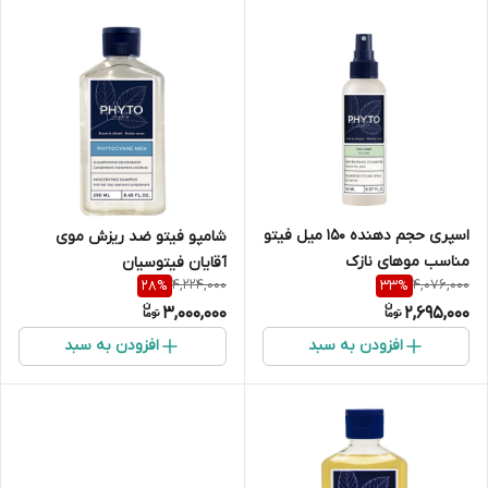
اسپری حجم دهنده 150 میل فیتو
شامپو فیتو ضد ریزش موی
مناسب موهای نازک
آقایان فیتوسیان
4,224,000
4,076,000
28
%
33
%
3,000,000
2,695,000
افزودن به سبد
افزودن به سبد