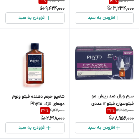
10,953,000
5,614,000
13
%
42
%
9,424,000
3,234,000
افزودن به سبد
افزودن به سبد
سرم ویال ضد ریزش مو
شامپو حجم دهنده فیتو ولوم
فیتوسیان فیتو 12 عددی
موهای نازک Phyto
4,142,000
13,255,000
34
%
32
%
Phytovolume
2,698,000
8,956,000
افزودن به سبد
افزودن به سبد