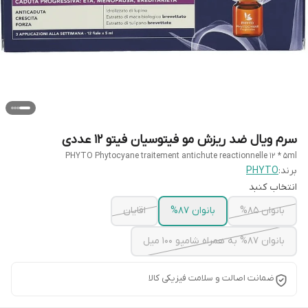
سرم ویال ضد ریزش مو فیتوسیان فیتو 12 عددی
PHYTO Phytocyane traitement antichute reactionnelle 12 * 5ml
برند:
PHYTO
انتخاب کنبد
بانوان 85%
بانوان 87%
اقایان
بانوان 87% به همراه شامپو 100 میل
ضمانت اصالت و سلامت فیزیکی کالا