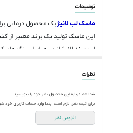
...
توضیحات
..
ماسک لب لانیژ
یک محصول درمانی برا
....
این ماسک تولید یک برند معتبر از کشور کره است و در وزن 
.....
لب برند لانیژ از سری اسلیپینگ ماسک
و ترکیبات مغذی از جمله هیالورونیک
در طول شب که بهترین زمان برای با
نظرات
مشخصات ماسک لب لانیژ مدل
Berry
شما هم درباره این محصول نظر خود را بنویسید.
•
نرم کننده و محافظت کننده لب
برای ثبت نظر، لازم است ابتدا وارد حساب کاربری خود شو
•
برطرف کننده ترک خوردگی های لب
افزودن نظر
•
حاوی هیالورونیک اسید و آبرسان و 
•
سرشار از آنتی اکسیدان ها و ویتامی