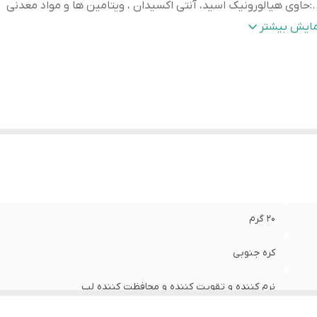
.
:
حاوی هیالورونیک اسید، آنتی اکسیدان ، ویتامین ها و مواد معدنی
:
آبرسان و برطرف کننده ترک های لب
مایش بیشتر
..
:
رفع پوست مرده لب
...
:
مناسب برای استفاده قبل از میکاپ
20 گرم
کره جنوبی
نرم کننده و تقویت کننده و محافظت کننده لب