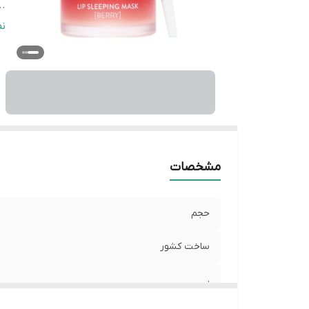
..
..
ن
..
..
مشخصات
حجم
ساخت کشور
.