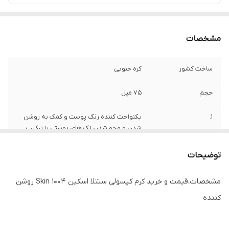
مشخصات
ساخت کشور
کره جنوبی
حجم
75 میل
1.
یکنواخت کننده رنگ پوست و کمک به روشن
شدن و محو شدن لک های پوستی با ترکیب
ترانگزامیک اسید
توضیحات
2.
حاوی ویتامین B3 (نیاسینامید) با خواص
روشن کنندگی، تقویت و بهبود سد دفاعی و
مشخصات،قیمت و خرید کرم کپسولی سنتلا اسکین
Skin 1004
روشن
رطوبتی پوست
کننده
3.
قابل استفاده برای انواع پوست بخصوص
پوست های کدر، تیره و دارای لک های پوستی